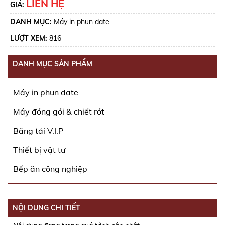
LIÊN HỆ
GIÁ:
DANH MỤC:
Máy in phun date
LƯỢT XEM:
816
DANH MỤC SẢN PHẨM
Máy in phun date
Máy đóng gói & chiết rót
Băng tải V.I.P
Thiết bị vật tư
Bếp ăn công nghiệp
NỘI DUNG CHI TIẾT