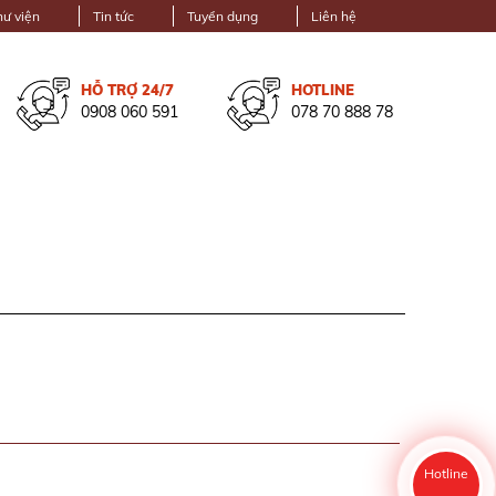
hư viện
Tin tức
Tuyển dụng
Liên hệ
HỖ TRỢ 24/7
HOTLINE
0908 060 591
078 70 888 78
Hotline