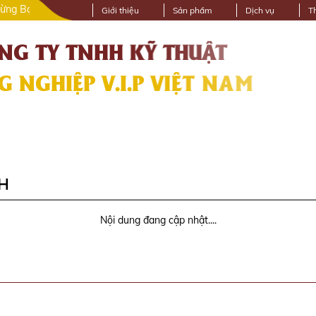
n Đến Với Website Vipgroup.vn
Giới thiệu
Sản phẩm
Dịch vụ
T
CH
Nội dung đang cập nhật....