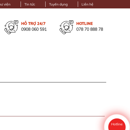
hư viện
Tin tức
Tuyển dụng
Liên hệ
HỖ TRỢ 24/7
HOTLINE
0908 060 591
078 70 888 78
Hotline