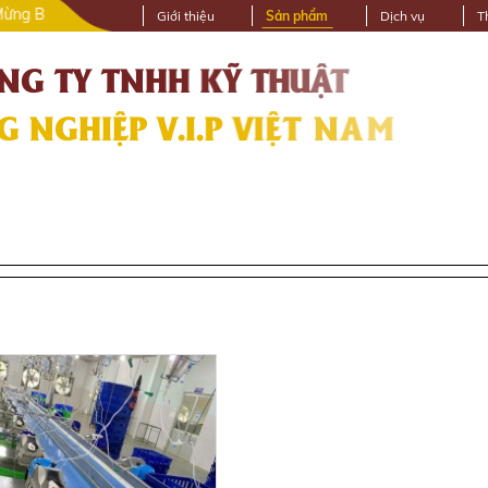
n Đến Với Website Vipgroup.vn
Giới thiệu
Sản phẩm
Dịch vụ
T