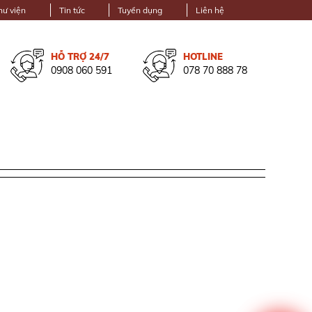
hư viện
Tin tức
Tuyển dụng
Liên hệ
HỖ TRỢ 24/7
HOTLINE
0908 060 591
078 70 888 78